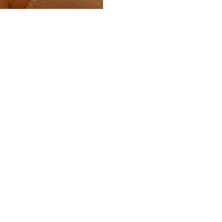
CONTACTO
WhatsApp: +34 602 735 869
barcelona@japaneseheadspa.es
Carrer del Taulat, 78, Sant Martí,
08005 Barcelona.
Trabaja con nosotros