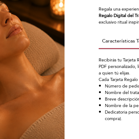
Regala una experienc
Regalo Digital del Tr
exclusivo ritual inspi
cuidado de la piel. 
facial profunda,
masa
Características T
rica en antioxidante
colágeno, mejorar la f
devolver a la piel s
Recibirás tu Tarjeta
regalo perfecto para
PDF personalizado, l
fresco, radiante y v
a quien tú elijas.
Cada Tarjeta Regalo d
Número de pedido
Nombre del trata
Breve descripción
Nombre de la per
Dedicatoria perso
compra).