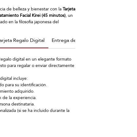
ia de belleza y bienestar con la
Tarjeta
atamiento Facial Kirei (45 minutos)
, un
rado en la filosofía japonesa del
Este tratamiento combina una
limpieza
je facial tonificante
y una
mascarilla
arjeta Regalo Digital
Entrega de la Tarjeta Regalo digital
s
para estimular la producción de
irmeza, redefinir el óvalo facial y
u luminosidad y suavidad natural.
El
 Regalo digital en un elegante formato
 disfrutar de un rostro más hidratado,
isto para regalar o enviar directamente
isiblemente rejuvenecido.
igital incluye:
 para su identificación.
miento adquirido.
 de la experiencia.
sona destinataria.
nalizada (si se ha incluido durante la