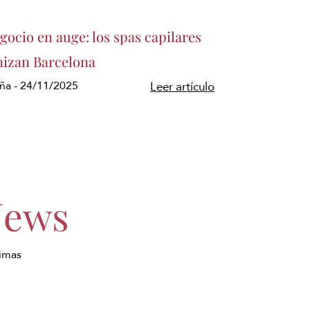
gocio en auge: los spas capilares
nizan Barcelona
uña - 24/11/2025
Leer artículo
News
timas