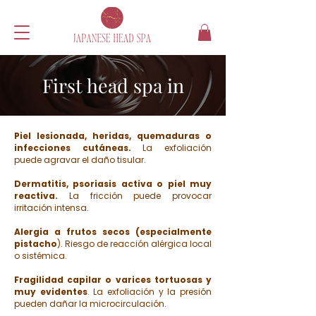
First head spa in
Piel lesionada, heridas, quemaduras o
infecciones cutáneas.
La exfoliación
puede agravar el daño tisular.
Dermatitis, psoriasis activa o piel muy
reactiva.
La fricción puede provocar
irritación intensa.
Alergia a frutos secos (especialmente
pistacho
). Riesgo de reacción alérgica local
o sistémica.
Fragilidad capilar o varices tortuosas y
muy evidentes
. La exfoliación y la presión
pueden dañar la microcirculación.