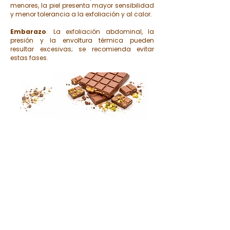
menores, la piel presenta mayor sensibilidad
y menor tolerancia a la exfoliación y al calor.
Embarazo
. La exfoliación abdominal, la
presión y la envoltura térmica pueden
resultar excesivas; se recomienda evitar
estas fases.
HORARIO
Lunes a Sábado: de 10:00 –
15:00 de 16:00 a 21:00
Experiencias
Regalos
CONTACTO