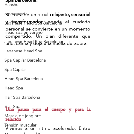
Spa Barcelona.
Hanshu
embarazada
Se trata de un ritual 
relajante, sensorial 
y transformador
, donde el cuidado 
Japanese Head Spa Barcelona
personal se convierte en un momento 
Head spa en verano
compartido. Un plan diferente que 
Japanese Head Spa Barcelona
une, calma y deja una huella duradera.
Japanese Head Spa
Spa Capilar Barcelona
Spa Capilar
Head Spa Barcelona
Head Spa
Hair Spa Barcelona
Hair Spa
Una pausa para el cuerpo y para la 
Masaje de jengibre
relación
Tensión muscular
Vivimos a un ritmo acelerado. Entre 