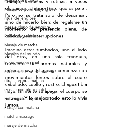
Masaje del mundo
trabajo, pantallas y rutinas, a veces 
olvidamos lo importante que es parar. 
Masaje corporal de jengibre
Pero no se trata solo de descansar, 
ritual de jengibre
sino de hacerlo bien: de regalarse 
un 
masaje chino de jengibre
momento de presencia plena
, de 
calidad, y sin interrupciones.
Pekín ginger ritual
Masaje de matcha
Imagina estar tumbados, uno al lado 
Masajes del mundo
del otro, en una sala tranquila, 
kyoto matcha ritual
rodeados de aromas naturales y 
música suave. El masaje comienza con 
masaje relajante de matcha
movimientos lentos sobre el cuero 
ritual corporal matcha
cabelludo, cuello y rostro. El agua tibia 
masaje completo matcha
fluye, la mente se apaga, el cuerpo se 
entrega. 
Y lo mejor: todo esto lo vivís 
tratamiento corporal matcha
juntos.
masaje con matcha
matcha massage
masaje de matcha