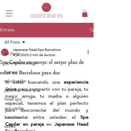
Entrada
All Posts
Japanese Head Spa Barcelona
All Posts
4 jul 2025
2 min de lectura
Spa Capilar en pareja: el mejor plan de
japaneseheadspa
hairspa
relax en Barcelona para dos
saludcapilar
Si estás buscando una 
experiencia 
única
 para compartir con tu pareja, tu 
japanese head spa
mejor amiga, tu madre o alguien 
head spa
especial, tenemos el plan perfecto 
spa capilar
para desconectar del mundo y 
reconectar entre ustedes: el 
Spa 
barcelona
Capilar en pareja
 en 
Japanese Head 
estrés