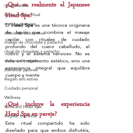
¿Qué es realmente el Japanese 
ritual matcha
kyoto matcha ritual
Head Spa?
matcha massage
El 
Head Spa
 es una técnica originaria 
de Japón que combina el masaje 
chocolate dubai ritual
capilar con rituales de cuidado 
masaje de chocolate y pistacho
profundo del cuero cabelludo, el 
ritual de chocolate y pistacho
rostro y el sistema nervioso. No es 
solo un tratamiento estético, sino una 
cheque de regalo
experiencia integral que equilibra 
Bienestar japones
cuerpo y mente.
Regalo anti estres
Cuidado personal
Wellness
¿Qué incluye la experiencia 
Gift Card Head Spa
Head Spa en pareja?
Regalar bienestar
Este ritual compartido ha sido 
diseñado para que ambos disfrutéis, 