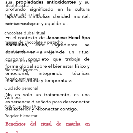
sus
 propiedades antioxidantes 
y su 
ritual matcha
profundo significado en la cultura 
kyoto matcha ritual
japonesa, simboliza claridad mental, 
armonía interior y equilibrio .
matcha massage
chocolate dubai ritual
En el contexto de 
Japanese Head Spa 
masaje de chocolate y pistacho
Barcelona
, este ingrediente se 
convierte en el eje de un ritual 
ritual de chocolate y pistacho
corporal completo que trabaja de 
cheque de regalo
forma global sobre el bienestar físico y 
Bienestar japones
emocional, integrando técnicas 
Regalo anti estres
manuales, ritmo y temperatura.
Cuidado personal
No es solo un tratamiento, es una 
Wellness
experiencia diseñada para desconectar 
Gift Card Head Spa
del exterior y reconectar contigo.
Regalar bienestar
Beneficios del ritual de matcha en 