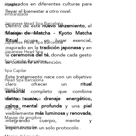
inspirados en diferentes culturas para 
Hanshu
llevar el bienestar a otro nivel. 
embarazada
Japanese Head Spa Barcelona
Dentro de este 
nuevo lanzamiento
, el 
Masaje de Matcha - Kyoto Matcha 
Head spa en verano
Ritual
 ocupa un lugar esencial, 
Japanese Head Spa Barcelona
inspirado en la 
tradición japonesa
 y en 
Japanese Head Spa
la 
ceremonia del té
, donde cada gesto 
Spa Capilar Barcelona
se convierte en intención. 
Spa Capilar
Este tratamiento nace con un objetivo 
Head Spa Barcelona
claro: ofrecer un 
ritual 
Head Spa
sensorial
 completo que combina 
detox suave, drenaje energético, 
Hair Spa Barcelona
calma mental profunda
 y una
 piel 
Hair Spa
visiblemente
 más luminosa
 y 
renovada
, 
Masaje de jengibre
integrando cuerpo, mente y 
Tensión muscular
experiencia en un solo protocolo .