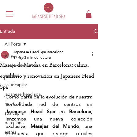
Entrada
All Posts
Japanese Head Spa Barcelona
All Posts
8 may
3 min de lectura
Masaje de Matcha en Barcelona: calma,
japaneseheadspa
hairspa
equilibrio y renovación en Japanese Head
saludcapilar
Spa
japanese head spa
Como parte de la evolución de nuestra 
consolidada red de centros en 
head spa
Japanese Head Spa
 en 
Barcelona
, 
spa capilar
lanzamos una nueva colección 
barcelona
exclusiva: 
Masajes del Mundo
, una 
estrés
propuesta que recoge rituales 