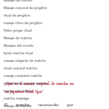
Masaje del mundo
Masaje corporal de jengibre
ritual de jengibre
masaje chino de jengibre
Pekín ginger ritual
Masaje de matcha
Masajes del mundo
kyoto matcha ritual
masaje relajante de matcha
ritual corporal matcha
masaje completo matcha
tratamiento corporal matcha
¿Qué es el masaje corporal de matcha en 
masaje con matcha
un Japanese Head Spa?
matcha massage
El matcha, reconocido por 
masaje de matcha