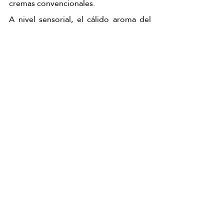
cremas convencionales.
A nivel sensorial, el cálido aroma del 
chocolate corporal
 estimula el sistema 
de bienestar, generando una sensación 
inmediata de relajación, placer y 
desconexión total.
Descubre más información
masaje de chocolate
chocolate dubai ritual
ritual corporal de chocolate y pistacho
chocolate dubai ritual
masaje de chocolate y pistacho
ritual de chocolate y pistacho