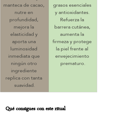
manteca de cacao, 
grasos esenciales 
nutre en 
y antioxidantes. 
profundidad, 
Refuerza la 
mejora la 
barrera cutánea, 
elasticidad y 
aumenta la 
aporta una 
firmeza y protege 
luminosidad 
la piel frente al 
inmediata que 
envejecimiento 
ningún otro 
prematuro.
ingrediente 
replica con tanta 
suavidad.
Qué consigues con este ritual