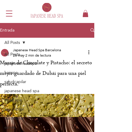
Entrada
All Posts
Japanese Head Spa Barcelona
All Posts
26 may
2 min de lectura
Masaje de Chocolate y Pistacho: el secreto
japaneseheadspa
hairspa
mejor guardado de Dubái para una piel
saludcapilar
perfecta.
japanese head spa
head spa
spa capilar
barcelona
estrés