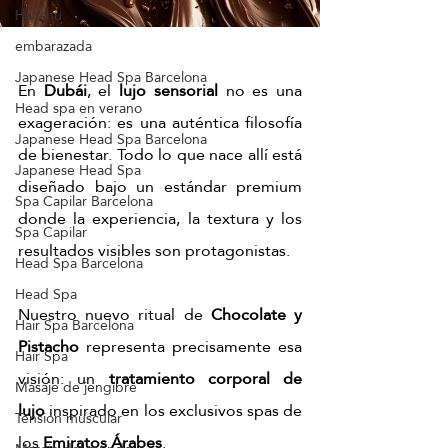
Hanshu
embarazada
Japanese Head Spa Barcelona
En 
Dubái
, el 
lujo sensorial
 no es una 
Head spa en verano
exageración: es una auténtica filosofía 
Japanese Head Spa Barcelona
de bienestar. Todo lo que nace allí está 
Japanese Head Spa
diseñado bajo un estándar premium 
Spa Capilar Barcelona
donde la experiencia, la textura y los 
Spa Capilar
resultados visibles son protagonistas. 
Head Spa Barcelona
Head Spa
Nuestro nuevo ritual de 
Chocolate y 
Hair Spa Barcelona
Pistacho
 representa precisamente esa 
Hair Spa
visión: un 
tratamiento corporal de 
Masaje de jengibre
lujo
 inspirado en los exclusivos spas de 
Tensión muscular
los 
Emiratos Árabes
.