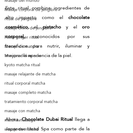
Masaje del mundo
Este ritual combina ingredientes de 
Masaje corporal de jengibre
alto impacto como el 
chocolate 
ritual de jengibre
cosmético
, el 
pistacho
 y el 
oro 
masaje chino de jengibre
corporal
, reconocidos por sus 
Pekín ginger ritual
beneficios para nutrir, iluminar y 
Masaje de matcha
mejorar la apariencia de la piel.
Masajes del mundo
kyoto matcha ritual
masaje relajante de matcha
ritual corporal matcha
masaje completo matcha
tratamiento corporal matcha
masaje con matcha
Ahora, 
Chocolate Dubai Ritual
 llega a 
matcha massage
Japanese Head Spa como parte de la 
masaje de matcha