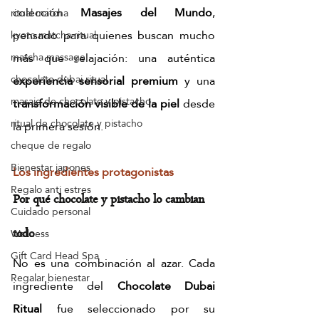
colección 
Masajes del Mundo
, 
ritual matcha
pensado para quienes buscan mucho 
kyoto matcha ritual
más que relajación: una auténtica 
matcha massage
chocolate dubai ritual
experiencia sensorial premium
 y una 
masaje de chocolate y pistacho
transformación visible de la piel
 desde 
ritual de chocolate y pistacho
la primera sesión.
cheque de regalo
Bienestar japones
Los ingredientes protagonistas
Regalo anti estres
Por qué chocolate y pistacho lo cambian 
Cuidado personal
Wellness
todo
Gift Card Head Spa
No es una combinación al azar. Cada 
Regalar bienestar
ingrediente del 
Chocolate Dubai 
Ritual
 fue seleccionado por su 