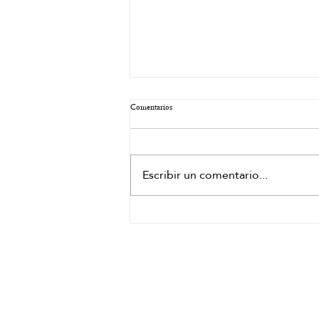
Comentarios
Escribir un comentario...
Descubre cómo el Head Spa puede ayudar a tu
cuero cabelludo y dónde encontrarlo en
Barcelona
HORARIO
Lunes a Sábado: de 10:00 –