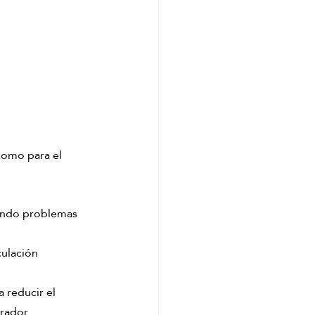
como para el 
iendo problemas 
ulación 
 reducir el 
rador.