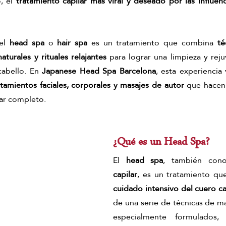
, el 
tratamiento capilar más viral y deseado por las influenc
itual de jengibre
masaje chino de jengibre
Pekín ginger ritu
el 
head spa
 o 
hair spa 
es un tratamiento que combina
 té
turales y rituales relajantes
 para lograr una limpieza y rej
cha ritual
abello. En 
Japanese Head Spa Barcelona
, esta experiencia 
atamientos faciales, corporales y masajes de autor 
que hacen 
tar completo.
¿Qué es un Head Spa?
El
 head spa
, también con
capilar
cuidado intensivo del cuero c
de una serie de técnicas de ma
especialmente formulados,