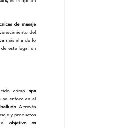
ers, 
es la opción 
al
Masaje de matcha
cnicas de masaje 
uvenecimiento del 
va más allá de lo 
de este lugar un 
ocido como 
spa 
, es un tratamiento que se enfoca en el 
abelludo.
 A través 
saje y productos 
 el 
objetivo es 