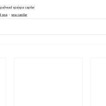
spa
head spa
spa capilar
d spa
spa capilar