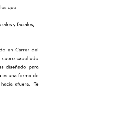
ales que 
ales y faciales, 
do en Carrer del 
 cuero cabelludo 
es diseñado para 
a es una forma de 
acia afuera. ¡Te 