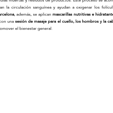
élulas muertas y residuos de productos. Este proceso se aco
rcelona
, además, se aplican 
mascarillas nutritivas e hidratant
 con una 
sesión de masaje para el cuello, los hombros y la ca
romover el bienestar general.