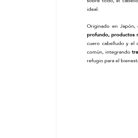
sobre todo, el cabello
ideal. 
Masaje corporal de jengibre
r
Originado en Japón, 
profundo, productos na
Masajes del mundo
kyoto mat
cuero cabelludo y el c
común, integrando
 tr
refugio para el bienes