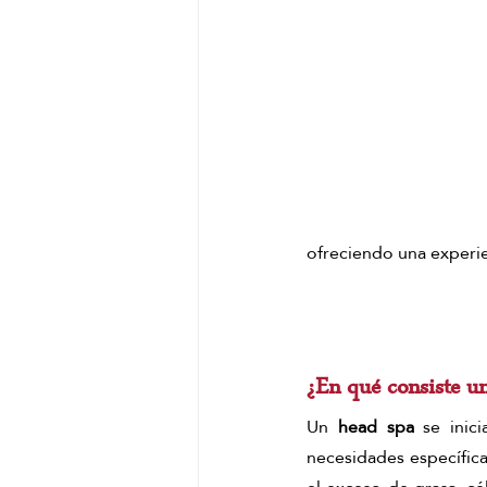
ofreciendo una experie
¿En qué consiste un
Un 
head spa
 se inic
necesidades específica