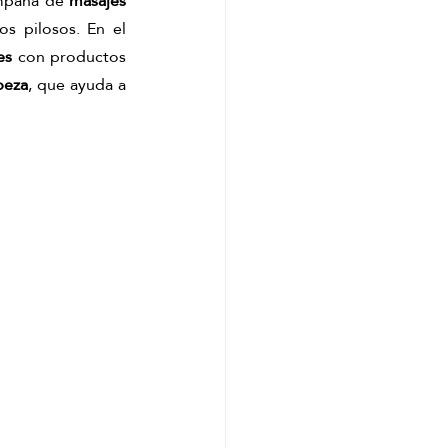
mpaña de 
masajes 
 que estimulan la circulación sanguínea y ayudan a oxigenar los folículos pilosos. En el 
es
 con productos 
beza
, que ayuda a 