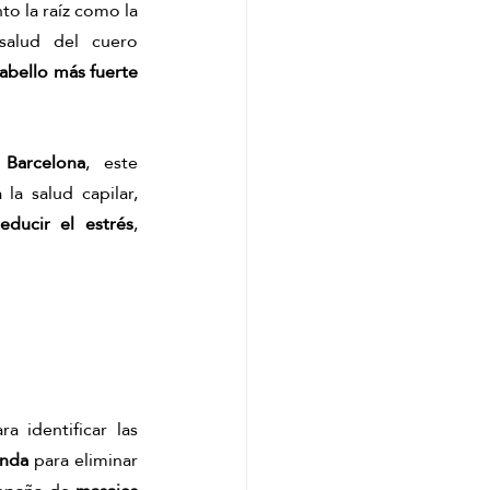
nto la raíz como la 
salud del cuero 
cabello más fuerte 
Barcelona
, este 
la salud capilar, 
reducir el estrés
, 
a identificar las 
unda 
para eliminar 