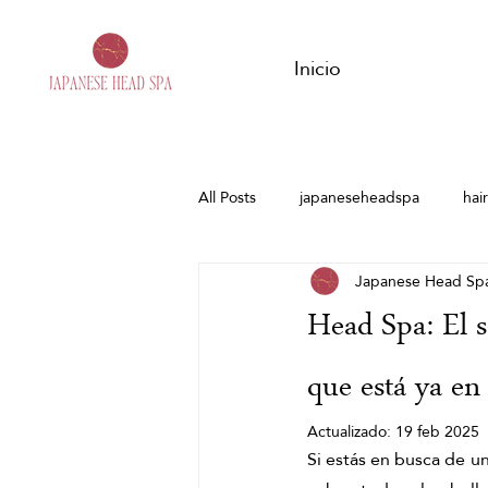
Inicio
All Posts
japaneseheadspa
hai
Japanese Head Spa
estrés
Hanshu
embaraz
Head Spa: El s
Japanese Head Spa Barcelona
que está ya en
Actualizado:
19 feb 2025
Si estás en busca de un
Head Spa
Hair Spa Barcelona