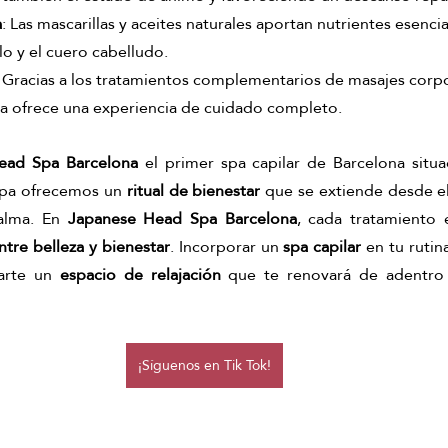
a
: Las mascarillas y aceites naturales aportan nutrientes esenci
llo y el cuero cabelludo.
: Gracias a los tratamientos complementarios de masajes corpor
 ofrece una experiencia de cuidado completo.
ead Spa Barcelona
 el primer spa capilar de Barcelona situa
spa ofrecemos un 
ritual de bienestar
 que se extiende desde el
alma. En 
Japanese Head Spa Barcelona
, cada tratamiento 
entre belleza y bienestar
. Incorporar un 
spa capilar
 en tu rutin
arte un 
espacio de relajación 
que te renovará de adentro h
¡Síguenos en Tik Tok!