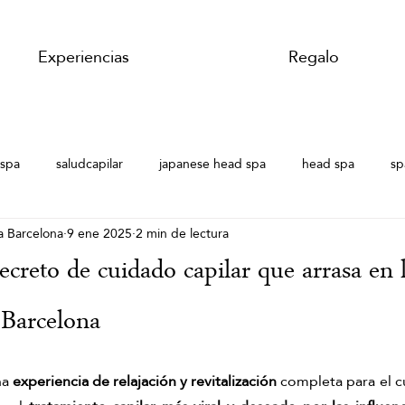
Experiencias
Regalo
rspa
saludcapilar
japanese head spa
head spa
sp
 Barcelona
9 ene 2025
2 min de lectura
ada
Japanese Head Spa Barcelona
Head spa en verano
ecreto de cuidado capilar que arrasa en l
Japanese Head Spa
Spa Capilar Barcelona
Spa Capilar
 Barcelona
a 
experiencia de relajación y revitalización
 completa para el cu
Hair Spa
Masaje de jengibre
Tensión muscular
M