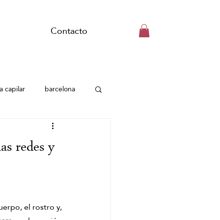
Contacto
a capilar
barcelona
as redes y
Head Spa Barcelona
erpo, el rostro y, 
asaje del mundo