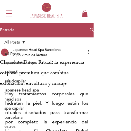
Entrada
All Posts
Japanese Head Spa Barcelona
All Posts
2 jun
2 min de lectura
Chocolate Dubai Ritual: la experiencia
japaneseheadspa
hairspa
corporal premium que combina
saludcapilar
exfoliación, envoltura y masaje
japanese head spa
Hay tratamientos corporales que 
head spa
hidratan la piel. Y luego están los 
spa capilar
rituales diseñados para transformar 
barcelona
por completo la experiencia del 
estrés