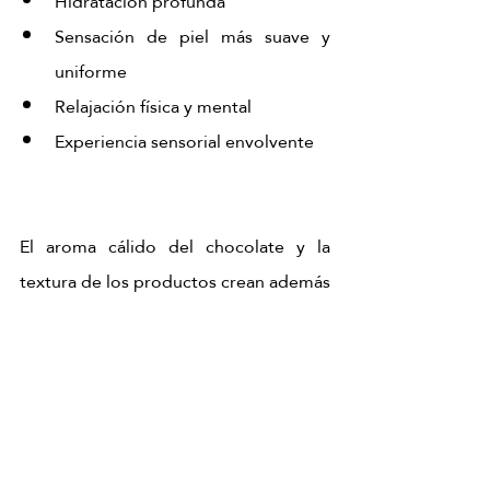
Hidratación profunda
Sensación de piel más suave y 
uniforme
Relajación física y mental
Experiencia sensorial envolvente
El aroma cálido del chocolate y la 
textura de los productos crean además 
una sensación inmediata de bienestar y 
desconexión total.
El 
Chocolate Dubai Ritual
 redefine la 
forma de entender un masaje corporal. 