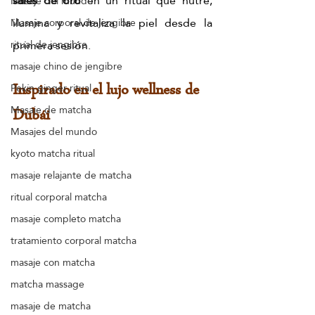
sales de oro
 en un ritual que nutre, 
Masaje del mundo
ilumina y revitaliza la piel desde la 
Masaje corporal de jengibre
primera sesión.
ritual de jengibre
masaje chino de jengibre
Pekín ginger ritual
Inspirado en el lujo wellness de 
Masaje de matcha
Dubái
Masajes del mundo
kyoto matcha ritual
masaje relajante de matcha
ritual corporal matcha
masaje completo matcha
tratamiento corporal matcha
masaje con matcha
matcha massage
masaje de matcha