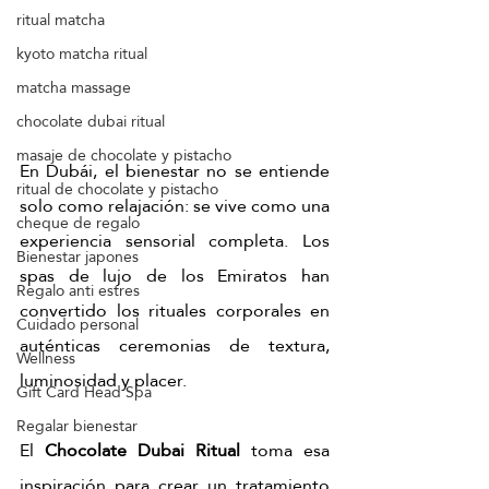
ritual matcha
kyoto matcha ritual
matcha massage
chocolate dubai ritual
masaje de chocolate y pistacho
En Dubái, el bienestar no se entiende 
ritual de chocolate y pistacho
solo como relajación: se vive como una 
cheque de regalo
experiencia sensorial completa. Los 
Bienestar japones
spas de lujo de los Emiratos han 
Regalo anti estres
convertido los rituales corporales en 
Cuidado personal
auténticas ceremonias de textura, 
Wellness
luminosidad y placer.
Gift Card Head Spa
Regalar bienestar
El 
Chocolate Dubai Ritual
 toma esa 
inspiración para crear un tratamiento 