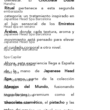
bienestar. El 
Chocolate Dubai 
Hanshu
Ritual
 pertenece a esta segunda 
embarazada
categoría: un tratamiento inspirado en 
Japanese Head Spa Barcelona
el lujo sensorial de los 
Emiratos 
Head spa en verano
Árabes
, donde cada textura, aroma y 
Japanese Head Spa Barcelona
movimiento está pensado para elevar 
Japanese Head Spa
el cuidado corporal a otro nivel.
Spa Capilar Barcelona
Spa Capilar
Ahora, esta experiencia llega a España 
Head Spa Barcelona
de la mano de 
Japanese Head 
Head Spa
Spa
 como parte de la colección 
Hair Spa Barcelona
Masajes del Mundo
, fusionando 
Hair Spa
ingredientes premium como el 
Masaje de jengibre
chocolate cosmético
, el 
pistacho
 y las 
Tensión muscular