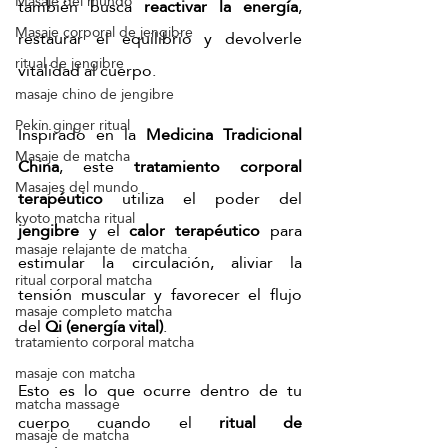
Masaje del mundo
también busca 
reactivar la energía
, 
Masaje corporal de jengibre
restaurar el equilibrio y devolverle 
ritual de jengibre
vitalidad al cuerpo.
masaje chino de jengibre
Pekín ginger ritual
Inspirado en la 
Medicina Tradicional 
Masaje de matcha
China
, este 
tratamiento corporal 
Masajes del mundo
terapéutico
 utiliza el poder del 
kyoto matcha ritual
jengibre
 y el 
calor terapéutico
 para 
masaje relajante de matcha
estimular la circulación, aliviar la 
ritual corporal matcha
tensión muscular y favorecer el flujo 
masaje completo matcha
del 
Qi (energía vital)
.
tratamiento corporal matcha
masaje con matcha
Esto es lo que ocurre dentro de tu 
matcha massage
cuerpo cuando el 
ritual de 
masaje de matcha