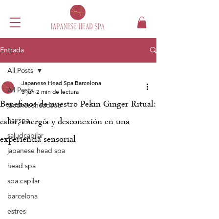
Entrada
All Posts
Japanese Head Spa Barcelona
All Posts
3 jun
2 min de lectura
Beneficios de nuestro Pekin Ginger Ritual:
japaneseheadspa
hairspa
calor, energía y desconexión en una
saludcapilar
experiencia sensorial
japanese head spa
head spa
spa capilar
barcelona
estrés