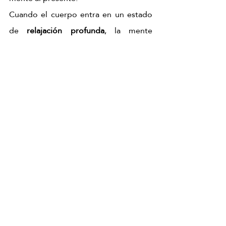
Cuando el cuerpo entra en un estado 
de 
relajación profunda
, la mente 
finalmente puede desconectar.
Después del ritual
Cómo te vas a sentir al salir
Cuerpo 
Mente 
Calor 
liviano
despejada
interior
Sin la carga 
El ruido 
Que se 
física de la 
mental 
mantiene 
tensión 
cede 
horas 
acumulada
espacio a 
después 
la claridad
de la sesión