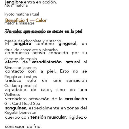
jengibre
 entra en acción.
ritual matcha
kyoto matcha ritual
Beneficio 1 — Calor
matcha massage
Un calor que no solo se siente en la piel
chocolate dubai ritual
masaje de chocolate y pistacho
El 
jengibre
 contiene 
gingerol
, un 
ritual de chocolate y pistacho
compuesto activo conocido por su 
cheque de regalo
efecto de 
vasodilatación natural
 al 
Bienestar japones
contacto con la piel. Esto no se 
Regalo anti estres
traduce solo en una sensación 
Cuidado personal
agradable de calor, sino en una 
Wellness
verdadera activación de la 
circulación 
Gift Card Head Spa
sanguínea
, especialmente en zonas del 
Regalar bienestar
cuerpo con 
tensión muscular
, rigidez o 
sensación de frío.