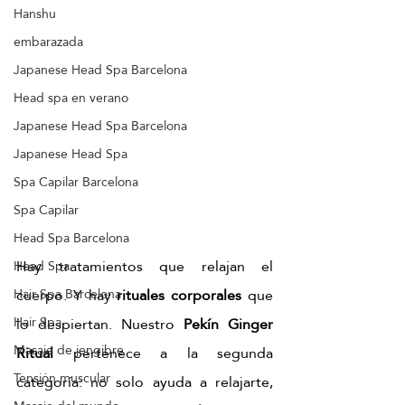
Hanshu
embarazada
Japanese Head Spa Barcelona
Head spa en verano
Japanese Head Spa Barcelona
Japanese Head Spa
Spa Capilar Barcelona
Spa Capilar
Head Spa Barcelona
Hay tratamientos que relajan el 
Head Spa
cuerpo. Y hay 
rituales corporales
 que 
Hair Spa Barcelona
lo despiertan. Nuestro 
Pekín Ginger 
Hair Spa
Masaje de jengibre
Ritual
 pertenece a la segunda 
Tensión muscular
categoría: no solo ayuda a relajarte, 