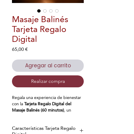
Masaje Balinés
Tarjeta Regalo
Digital
Precio
65,00 €
Agregar al carrito
Realizar compra
Regala una experiencia de bienestar
con la
Tarjeta Regalo Digital del
Masaje Balinés (60 minutos)
, un
exclusivo masaje corporal inspirado
en la tradición de Bali. Este
Características Tarjeta Regalo
tratamiento combina
movimientos