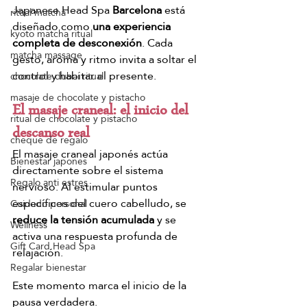
Japanese Head Spa 
Barcelona
 está 
ritual matcha
diseñado como 
una experiencia 
kyoto matcha ritual
completa de desconexión
. Cada 
matcha massage
gesto, aroma y ritmo invita a soltar el 
control y habitar el presente.
chocolate dubai ritual
masaje de chocolate y pistacho
El masaje craneal: el inicio del 
ritual de chocolate y pistacho
descanso real
cheque de regalo
El masaje craneal japonés actúa 
Bienestar japones
directamente sobre el sistema 
Regalo anti estres
nervioso. Al estimular puntos 
específicos del cuero cabelludo, se 
Cuidado personal
reduce la tensión acumulada
 y se 
Wellness
activa una respuesta profunda de 
Gift Card Head Spa
relajación.
Regalar bienestar
Este momento marca el inicio de la 
pausa verdadera.