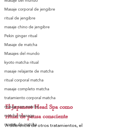
Masaje del mundo
Masaje corporal de jengibre
ritual de jengibre
masaje chino de jengibre
Pekín ginger ritual
Masaje de matcha
Masajes del mundo
kyoto matcha ritual
masaje relajante de matcha
ritual corporal matcha
masaje completo matcha
tratamiento corporal matcha
El Japanese Head Spa como 
masaje con matcha
matcha massage
ritual de pausa consciente
masaje de matcha
A diferencia de otros tratamientos, el 