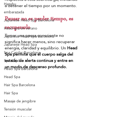
Hanshu
a detener el tiempo por un momento.
embarazada
Pausar no es perder tiempo, es 
Japanese Head Spa Barcelona
recuperarlo
Head spa en verano
Tomar una pausa consciente no 
Japanese Head Spa Barcelona
significa hacer menos, sino recuperar 
Japanese Head Spa
energía, claridad y equilibrio. Un 
Head 
Spa Capilar Barcelona
Spa permite que el cuerpo salga del 
estado de alerta continua y entre en 
Spa Capilar
un modo de descanso profundo.
Head Spa Barcelona
Head Spa
Hair Spa Barcelona
Hair Spa
Masaje de jengibre
Tensión muscular