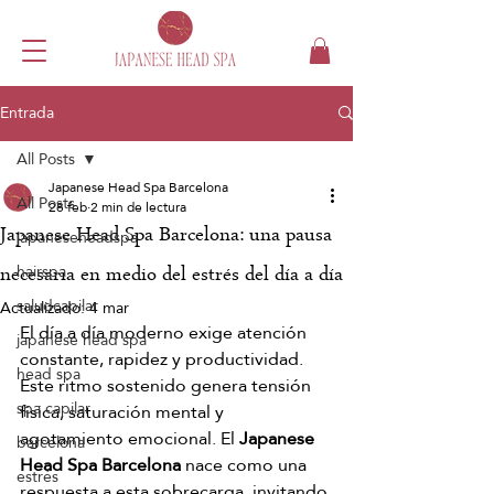
Entrada
All Posts
Japanese Head Spa Barcelona
All Posts
28 feb
2 min de lectura
Japanese Head Spa Barcelona: una pausa
japaneseheadspa
hairspa
necesaria en medio del estrés del día a día
saludcapilar
Actualizado:
4 mar
El día a día moderno exige atención 
japanese head spa
constante, rapidez y productividad. 
head spa
Este ritmo sostenido genera tensión 
spa capilar
física, saturación mental y 
agotamiento emocional. El 
Japanese 
barcelona
Head Spa Barcelona
 nace como una 
estrés
respuesta a esta sobrecarga, invitando 