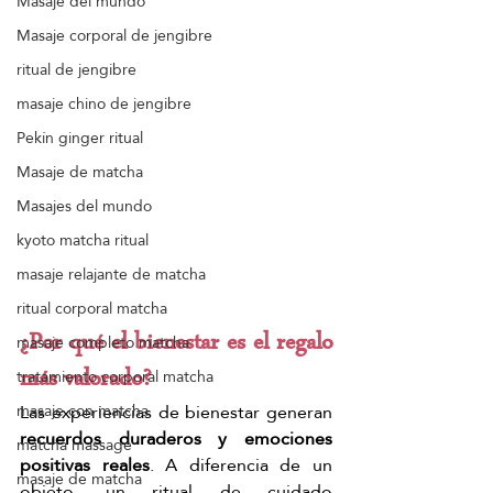
Masaje del mundo
Masaje corporal de jengibre
ritual de jengibre
masaje chino de jengibre
Pekín ginger ritual
Masaje de matcha
Masajes del mundo
kyoto matcha ritual
masaje relajante de matcha
ritual corporal matcha
¿Por qué el bienestar es el regalo 
masaje completo matcha
tratamiento corporal matcha
más valorado?
Las experiencias de bienestar generan 
masaje con matcha
recuerdos duraderos y emociones 
matcha massage
positivas reales
. A diferencia de un 
masaje de matcha
objeto, un ritual de cuidado 