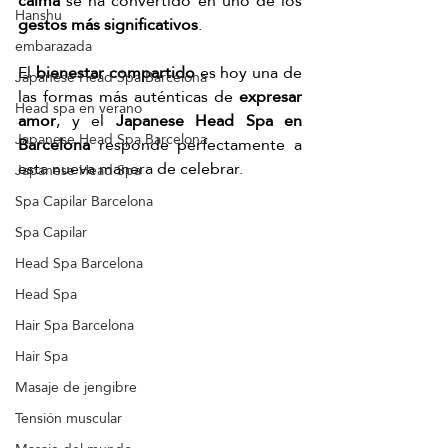
calma
 se ha convertido en uno de los 
Hanshu
gestos más significativos
.
embarazada
El 
bienestar compartido
 es hoy una de 
Japanese Head Spa Barcelona
las formas más auténticas de 
expresar 
Head spa en verano
amor
, y el 
Japanese Head Spa en 
Japanese Head Spa Barcelona
Barcelona
 responde perfectamente a 
esta nueva manera de celebrar.
Japanese Head Spa
Spa Capilar Barcelona
Spa Capilar
Head Spa Barcelona
Head Spa
Hair Spa Barcelona
Hair Spa
Masaje de jengibre
Tensión muscular