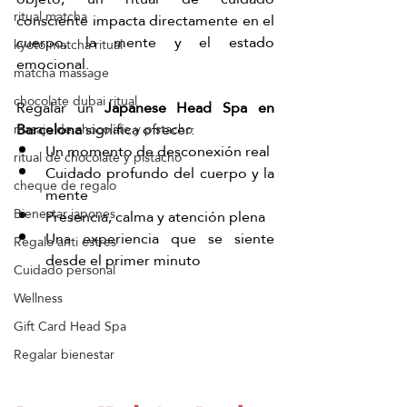
ritual matcha
consciente impacta directamente en el 
cuerpo, la mente y el estado 
kyoto matcha ritual
emocional.
matcha massage
chocolate dubai ritual
Regalar un 
Japanese Head Spa en 
Barcelona
 significa ofrecer:
masaje de chocolate y pistacho
Un momento de desconexión real
ritual de chocolate y pistacho
Cuidado profundo del cuerpo y la 
cheque de regalo
mente
Bienestar japones
Presencia, calma y atención plena
Una experiencia que se siente 
Regalo anti estres
desde el primer minuto
Cuidado personal
Wellness
Gift Card Head Spa
Regalar bienestar