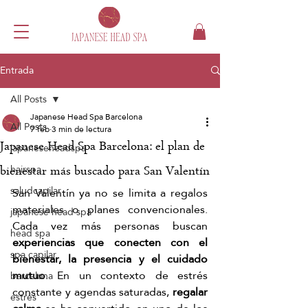
Entrada
All Posts
Japanese Head Spa Barcelona
All Posts
7 feb
3 min de lectura
Japanese Head Spa Barcelona: el plan de
japaneseheadspa
hairspa
bienestar más buscado para San Valentín
saludcapilar
San Valentín ya no se limita a regalos 
materiales o planes convencionales. 
japanese head spa
Cada vez más personas buscan 
head spa
experiencias que conecten con el 
spa capilar
bienestar, la presencia y el cuidado 
mutuo
. En un contexto de estrés 
barcelona
constante y agendas saturadas, 
regalar 
estrés