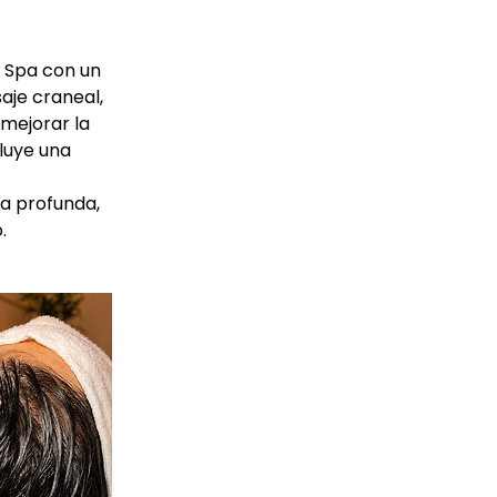
d Spa con un
saje craneal,
 mejorar la
cluye una
ma profunda,
.