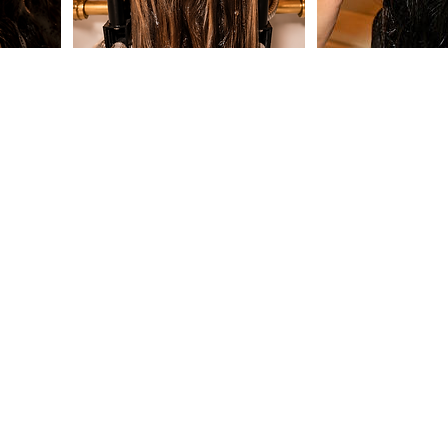
CONTACTO
WhatsApp: +34 602 735 869
barcelona@japaneseheadspa.es
Carrer del Taulat, 78, Sant Martí,
08005 Barcelona.
Trabaja con nosotros