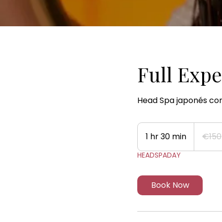
Full Exp
Head Spa japonés con li
150
euros
1 hr 30 min
1
€150
h
HEADSPADAY
3
0
m
Book Now
i
n