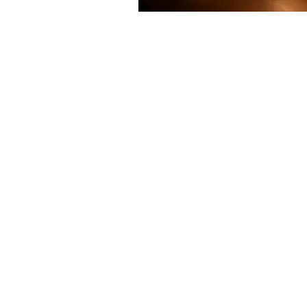
HORARIO
Lunes a Sábado: de 10:00 –
15:00 de 16:00 a 21:00
Experiencias
Regalos