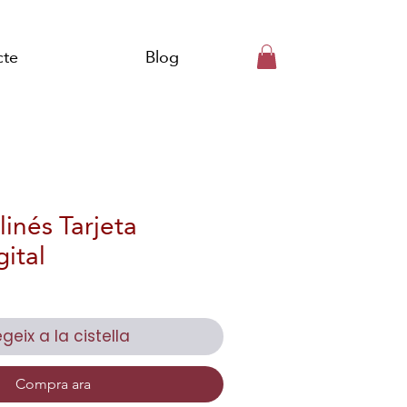
cte
Blog
inés Tarjeta
ital
geix a la cistella
Compra ara