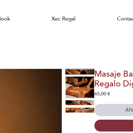
Book
Xec Regal
Conta
Masaje Bal
Regalo Dig
Price
65,00 €
Afe