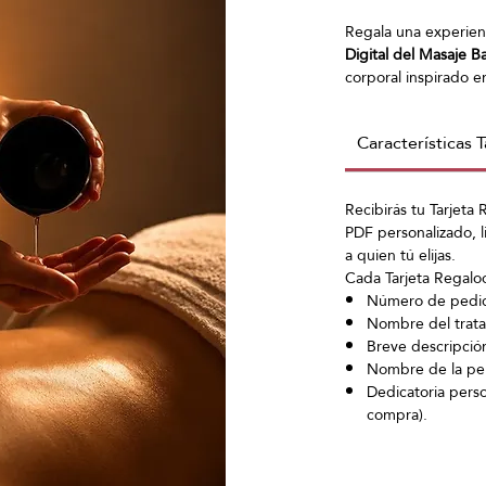
Regala una experien
Digital del Masaje B
corporal inspirado en
combina
movimientos
articulares y presio
Características T
para aliviar la tensió
proporcionar una pro
equilibrio. El ritual f
Recibirás tu Tarjeta
cabelludo
que compl
PDF personalizado, l
bienestar físico y me
a quien tú elijas.
desconectar, renova
Cada Tarjeta Regaloo 
Número de pedido
Nombre del trata
Breve descripción
Nombre de la per
Dedicatoria perso
compra).