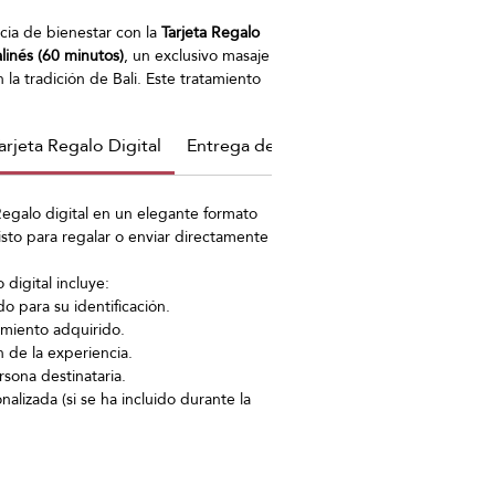
cia de bienestar con la
Tarjeta Regalo
alinés (60 minutos)
, un exclusivo masaje
 la tradición de Bali. Este tratamiento
 fluidos, estiramientos, movilizaciones
nes profundas con aceites esenciales
arjeta Regalo Digital
Entrega de la Tarjeta Regalo digital
n muscular, mejorar la circulación y
funda sensación de relajación y
inaliza con un
masaje en el cuero
 Regalo digital en un elegante formato
eta una experiencia holística de
isto para regalar o enviar directamente
ntal.
El regalo perfecto para
r energías y cuidar cuerpo y mente.
digital incluye:
 para su identificación.
miento adquirido.
 de la experiencia.
sona destinataria.
nalizada (si se ha incluido durante la